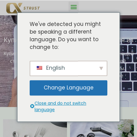
We've detected you might
be speaking a different
Купить оптом лучшие плоские изделия из
language. Do you want to
нержавеющей стали
change to:
Купить оптом лучшие плоские изделия из нержавеющей
стали напрямую с завода! Широкий выбор стилей,
English
настраиваемые опции и непревзойденные цены.
Закажите сейчас, чтобы получить премиальное
качество по оптовым ценам!
Change Language
Close and do not switch
language