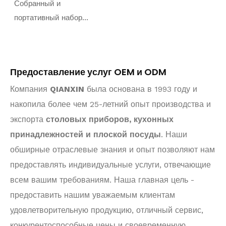
Собранный и
портативный набор
столовых приборов из
нержавеющей стали в
железном футляре для
Предоставление услуг OEM и ODM
путешествий или
подарка
Компания
QIANXIN
была основана в 1993 году и
накопила более чем 25-летний опыт производства и
экспорта
столовых приборов, кухонных
принадлежностей и плоской посуды
. Наши
обширные отраслевые знания и опыт позволяют нам
предоставлять индивидуальные услуги, отвечающие
всем вашим требованиям. Наша главная цель -
предоставить нашим уважаемым клиентам
удовлетворительную продукцию, отличный сервис,
конкурентоспособные цены и своевременную