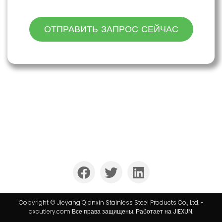
ОТПРАВИТЬ ЗАПРОС СЕЙЧАС
Компания QIANXIN уже более 25 лет является
лидером в области производства и экспортных
услуг столовых приборов из нержавеющей стали.
Copyright © Jieyang Qianxin Stainless Steel Products Co., Ltd. -
qxcutlery.com Все права защищены. Работает на
JIEXUN
.