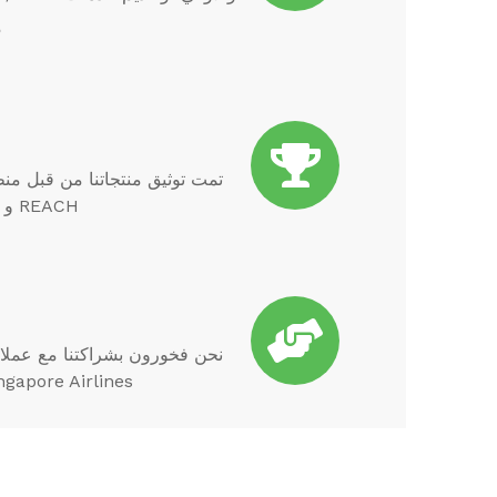
م
REACH و DGCCRF. قامت شركتنا بإكمال عمليات التدقيق BSCI و ISO 9001:2005 بنجاح.
Singapore Airlines وعملاء آخرين ذوي قيمة. نحن ممتنون لاعترافهم وثقتهم في منتجات