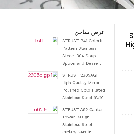
عرض ساخن
S
STRUST B41 Colorful
Hi
Pattern Stainless
Steeel 304 Soup
Spoon and Dessert
Spoon Series for
STRUST 2305AGP
Family
High Quality Mirror
Polished Gold Plated
Stainless Steel 18/10
Cutlery & Utensil
STRUST A62 Canton
Series for Family
Tower Design
Stainless Steel
Cutlery Sets in