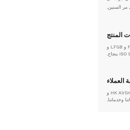
 المنتج
تمت توثيق منتجاتنا من قبل منظمات موثوقة مثل BV و SGS و Intertek، وقد اجتازت اختبارات FDA و LFGB و
ة العملاء
نحن فخورون بشراكتنا مع عملاء مشهورين مثل Aldi و Lidl و Metro و Li&Fung و Aeroflot و HK Airlines و