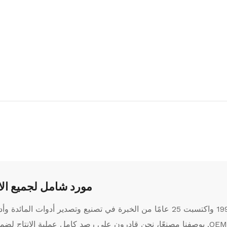
مورد شامل لجميع الا
تأسست QIANXIN في عام 1993 واكتسبت 25 عامًا من الخبرة في تصنيع وتصدير أدوات الم
والأواني، وتقديم خدمات OEM / ODM. بوصفنا مصنعًا، نحن قادرون على رصد كامل عملية الإنت