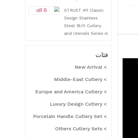
Highend Mirror
STRUST A11 Classic
Polished
Design Stainless
Steel 18/0 Cutlery
and Utensils Series in
Stocked
فئات
> New Arrival
> Middle-East Cutlery
> Europe and America Cutlery
> Luxury Design Cutlery
> Porcelain Handle Cutlery Set
> Others Cutlery Sets