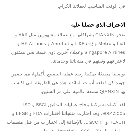
في الوقت المناسب لعملائنا الكرام.
الاعتراف الذي حصلنا عليه
تفخر QIANXIN بشراكاتها مع عملاء مشهورين مثل Aldi و
Lidl و Metro و Li&Fung و Aeroflot و HK Airlines و
Singapore Airlines وعملاء آخرين ذوي قيمة. نحن ممتنون
لاعترافهم وثقتهم في منتجاتنا وخدماتنا.
بوصفنا مصنعًا، يمكننا رصد عملية التصنيع بأكملها، مما يضمن
جودة كل قطعة أدوات المائدة. هذه هي الطريقة التي اكتسب
بها QIANXIN سمعة عالمية على مر السنين.
لقد أكملت شركتنا بنجاح عمليات التدقيق BSCI و ISO
9001:2005، وقد اجتازت منتجاتنا اختبارات FDA و LFGB و
REACH و DGCCRF، بالإضافة إلى اختبارات من قبل منظمات
موثوقة مثل BV و SGS و Intertek وغيرها.