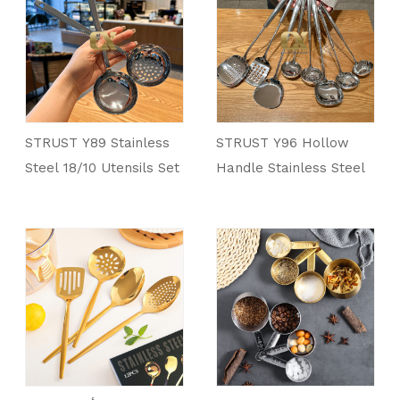
STRUST Y89 Stainless
STRUST Y96 Hollow
Steel 18/10 Utensils Set
Handle Stainless Steel
of Ladle and Skimmer
18/10 Utensils Series
Hignend Mirror
Molished