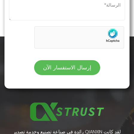
إرسال الاستفسار الآن
لقد كانت QIANXIN رائدة في صناعة تصنيع وخدمة تصدير