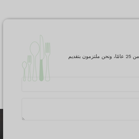
لقد كانت QIANXIN رائدة في صناعة تصنيع وخدمة تصدير أدوات المائدة من الفولاذ المقاوم للصدأ لأكثر من 25 عامًا، ونحن ملتزمون بتقديم