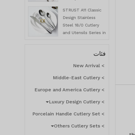
Highend Mirror
STRUST A11 Classic
Polished
Design Stainless
Steel 18/0 Cutlery
and Utensils Series in
Stocked
فئات
> New Arrival
> Middle-East Cutlery
> Europe and America Cutlery
> Luxury Design Cutlery
> Porcelain Handle Cutlery Set
> Others Cutlery Sets
th