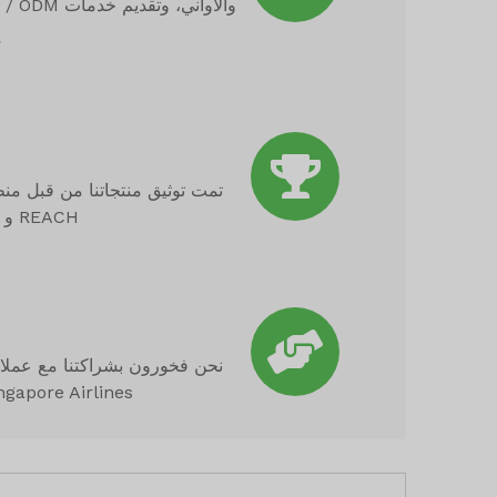
م
REACH و DGCCRF. قامت شركتنا بإكمال عمليات التدقيق BSCI و ISO 9001:2005 بنجاح.
Singapore Airlines وعملاء آخرين ذوي قيمة. نحن ممتنون لاعترافهم وثقتهم في منتجات