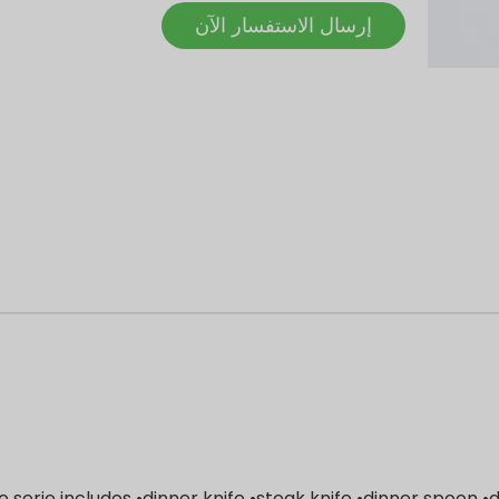
إرسال الاستفسار الآن
e serie includes •dinner knife •steak knife •dinner spoon 