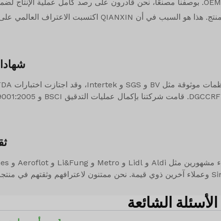
والأواني، وتقديم خدمات OEM / ODM. بوصفنا مصنعًا، نحن قادرون على رصد كامل عملية الإنت
نتج. هذا هو السبب في أن QIANXIN اكتسبت الاعتراف العالمي على مر السنين.
شهادات
ثق
نا وخدماتنا.
الأسئلة الشائعة