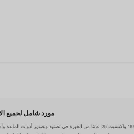
مورد شامل لجميع الا
تأسست QIANXIN في عام 1993 واكتسبت 25 عامًا من الخبرة في تصنيع وتصدير أدوات الم