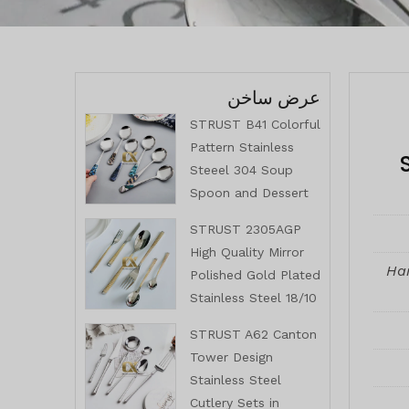
عرض ساخن
STRUST B41 Colorful
Pattern Stainless
Steeel 304 Soup
Spoon and Dessert
Spoon Series for
STRUST 2305AGP
Family
High Quality Mirror
Han
Polished Gold Plated
Stainless Steel 18/10
Cutlery & Utensil
STRUST A62 Canton
Series for Family
Tower Design
Stainless Steel
Cutlery Sets in