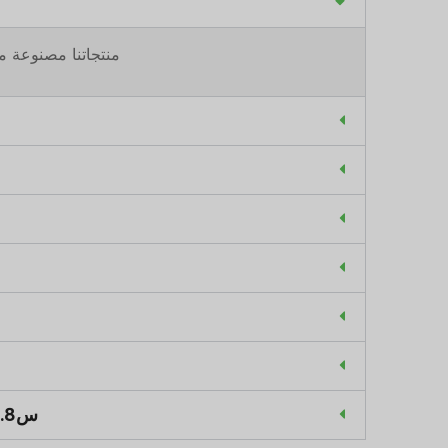
منتجاتنا مصنوعة من
س8. ما هي الألوان التي يمكن تخصيصها لأدوات المائدة من الفولاذ المقاوم للصدأ؟