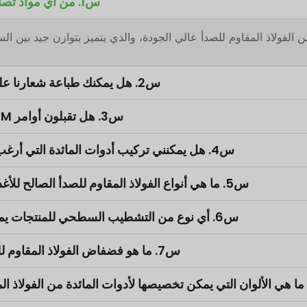
س1. من أي مواد تصنعم منتجاتك؟
 الفولاذ المقاوم للصدأ عالي الجودة، والذي يتميز بتوازن جيد بين الس
س2. هل يمكنك طباعة شعارنا على المنتجات؟
س3. هل تقبلون أوامر OEM و ODM؟
س4. هل يمكنني تركيب أدوات المائدة التي أرغب فيها بحرية؟
س5. ما هي أنواع الفولاذ المقاوم للصدأ الصالح للأغذية الرئيسية؟
س6. أي نوع من التشطيب السطحي للمنتجات يمكنك تقديمه؟
س7. ما هو فضفاض الفولاذ المقاوم للصدأ 18-10؟