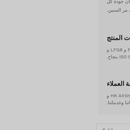
اج لضمان جودة كل
 المنتج
تمت توثيق منتجاتنا من قبل منظمات موثوقة مثل BV و SGS و Intertek، وقد اجتازت اختبارات FDA و LFGB و
ة العملاء
نحن فخورون بشراكتنا مع عملاء مشهورين مثل Aldi و Lidl و Metro و Li&Fung و Aeroflot و HK Airlines و