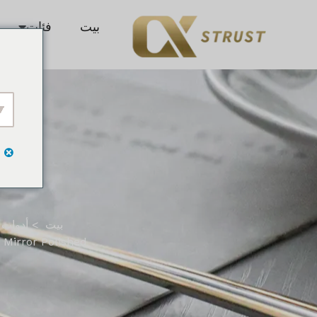
بيت
فئات
بيت
أدوات 
 Mirror Polished