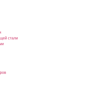
и
щей стали
ми
оров