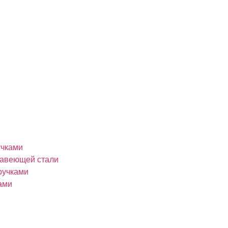
учками
жавеющей стали
ручками
ами