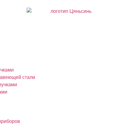
учками
жавеющей стали
ручками
ами
приборов