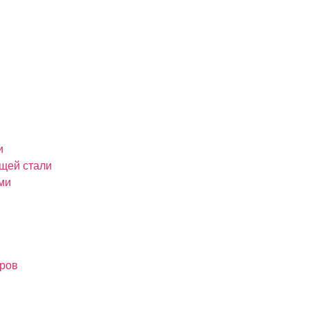
и
щей стали
ми
оров