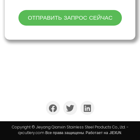
ОТПРАВИТЬ ЗАПРОС СЕЙЧАС
Компания QIANXIN уже более 25 лет является
лидером в области производства и экспортных
услуг столовых приборов из нержавеющей стали.
Copyright © Jieyang Qianxin Stainless Steel Products Co., Ltd. -
qxcutlery.com Все права защищены. Работает на
JIEXUN
.