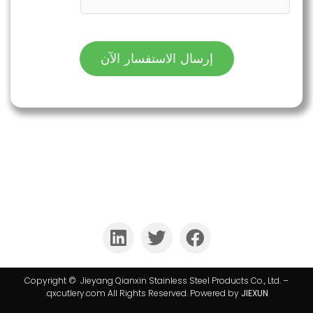
إرسال الاستفسار الآن
لقد كانت QIANXIN رائدة في صناعة تصنيع وخدمة تصدير
أدوات المائدة من الفولاذ المقاوم للصدأ لأكثر من 25 عامًا.
Copyright © Jieyang Qianxin Stainless Steel Products Co., Ltd. –
.
qxcutlery.com All Rights Reserved. Powered by
JIEXUN