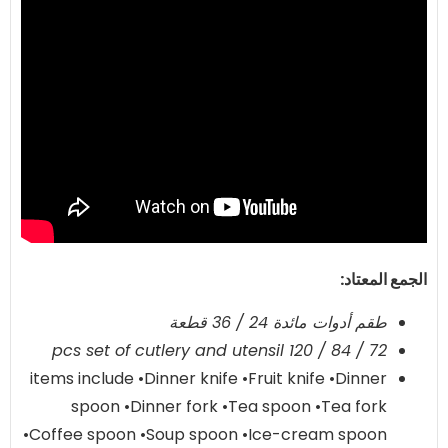
الجمع المعتاد:
طقم أدوات مائدة 24 / 36 قطعة
72 / 84 / 120 pcs set of cutlery and utensil
items include •Dinner knife •Fruit knife •Dinner
spoon •Dinner fork •Tea spoon •Tea fork
•Coffee spoon •Soup spoon •Ice-cream spoon