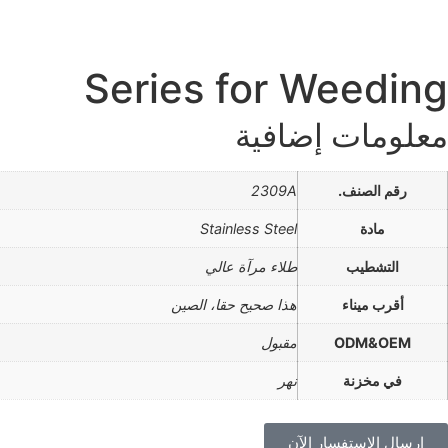
Series for Weeding
معلومات إضافية
رقم الصنف.
2309A
مادة
Stainless Steel
التشطيب
طلاء مرآة عالي
أقرب ميناء
هذا صحيح حقا، الصين
ODM&OEM
مقبول
في مخزنة
نهر
إرسال الاستفسار الآن