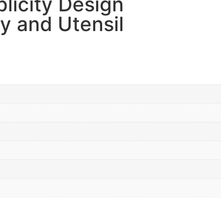
icity Design
ry and Utensil