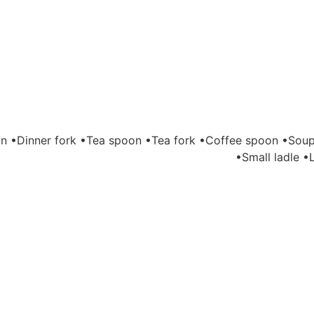
poon •Dinner fork •Tea spoon •Tea fork •Coffee spoon •So
•Small ladle •