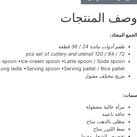
وصف المنتجات
الجمع المعتاد:
طقم أدوات مائدة 24 / 36 قطعة
72 / 84 / 120 pcs set of cutlery and utensil
up spoon •Ice-cream spoon •Latte spoon / Soda spoon
Long ladle •Serving spoon •Serving pallet / Rice pallet
مزيج مختلف مقبول
سمات:
مرآة عالية مصقولة
حافة ناعمة
مطلي بالذهب متاح
نمط الليزر متاح
تخصيص الشعار مقبول